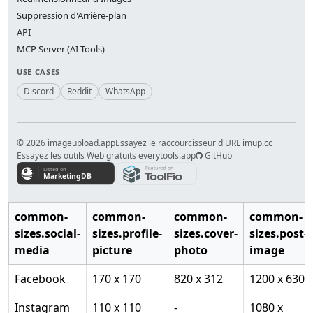
Suppression d'Arrière-plan
API
MCP Server (AI Tools)
USE CASES
Discord
Reddit
WhatsApp
© 2026 imageupload.app
Essayez le raccourcisseur d'URL imup.cc
Essayez les outils Web gratuits everytools.app
GitHub
common-
common-
common-
common-
sizes.social-
sizes.profile-
sizes.cover-
sizes.post-
media
picture
photo
image
Facebook
170 x 170
820 x 312
1200 x 630
Instagram
110 x 110
-
1080 x