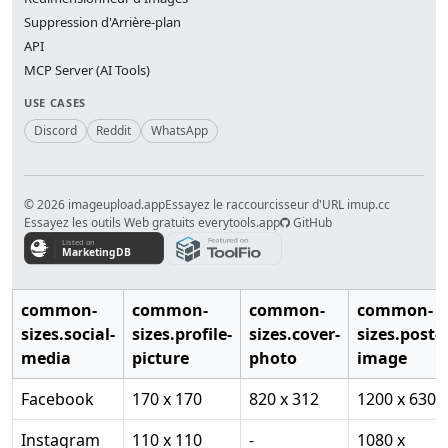
Suppression d'Arrière-plan
API
MCP Server (AI Tools)
USE CASES
Discord
Reddit
WhatsApp
© 2026 imageupload.app
Essayez le raccourcisseur d'URL imup.cc
Essayez les outils Web gratuits everytools.app
GitHub
common-
common-
common-
common-
sizes.social-
sizes.profile-
sizes.cover-
sizes.post-
media
picture
photo
image
Facebook
170 x 170
820 x 312
1200 x 630
Instagram
110 x 110
-
1080 x