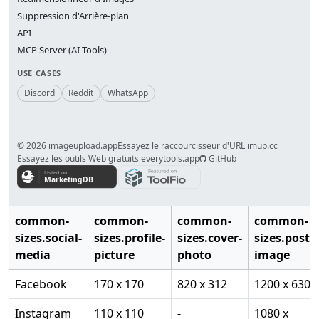
Suppression d'Arrière-plan
API
MCP Server (AI Tools)
USE CASES
Discord
Reddit
WhatsApp
© 2026 imageupload.app
Essayez le raccourcisseur d'URL imup.cc
Essayez les outils Web gratuits everytools.app
GitHub
common-
common-
common-
common-
sizes.social-
sizes.profile-
sizes.cover-
sizes.post-
media
picture
photo
image
Facebook
170 x 170
820 x 312
1200 x 630
Instagram
110 x 110
-
1080 x