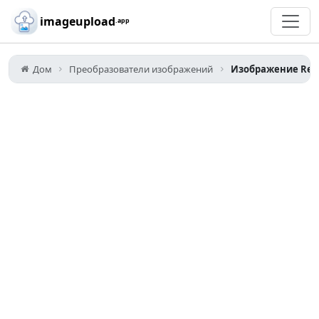
Skip to main content
imageupload
.app
Дом
Преобразователи изображений
Изображение Resi