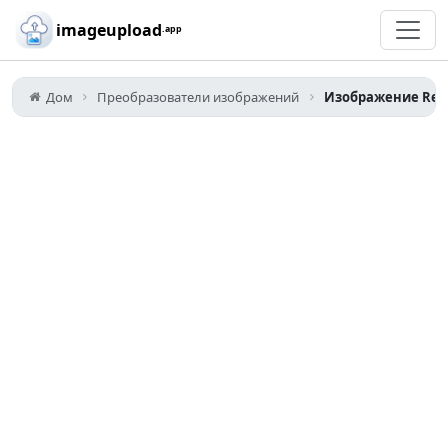
Skip to main content
imageupload
.app
Дом
Преобразователи изображений
Изображение Resi