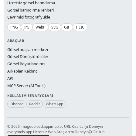
Ücretsiz görsel barındırma
Görsel barındırma rehberi
Çevrimiçi fotoğraf yükle
PNG
JPG
WebP
SVG
GIF
HEIC
ARAÇLAR
Görsel araçları merkezi
Görsel Dönüştürücüler
Görsel Boyutlandırıcı
Arkaplan Kaldırıcı
API
MCP Server (AI Tools)
KULLANIM SENARYOLARI
Discord
Reddit
WhatsApp
© 2026 imageupload.app
imup.cc URL Kısaltıcı'yı Deneyin
everytools.app Ücretsiz Web Araçları'nı Deneyin
GitHub