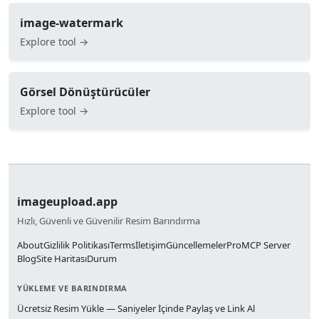
image-watermark
Explore tool →
Görsel Dönüştürücüler
Explore tool →
imageupload.app
Hızlı, Güvenli ve Güvenilir Resim Barındırma
About
Gizlilik Politikası
Terms
İletişim
Güncellemeler
Pro
MCP Server
Blog
Site Haritası
Durum
YÜKLEME VE BARINDIRMA
Ücretsiz Resim Yükle — Saniyeler İçinde Paylaş ve Link Al