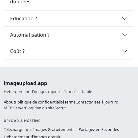
données.
Éducation ?
Automatisation ?
Coût ?
imageupload.app
Hébergement d'images rapide, sécurisé et fiable
About
Politique de confidentialité
Terms
Contact
Mises à jour
Pro
MCP Server
Blog
Plan du site
Statut
UPLOAD & HOSTING
Télécharger des Images Gratuitement — Partagez en Secondes
Hébergement d'images gratuit