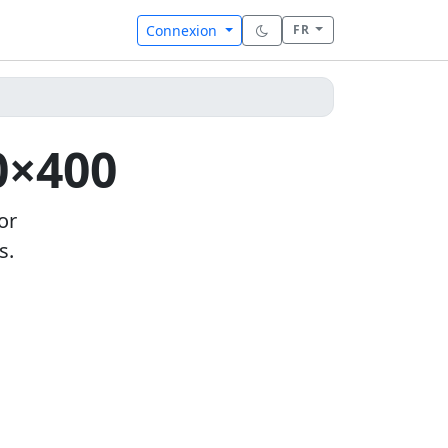
Connexion
FR
0×400
or
s.