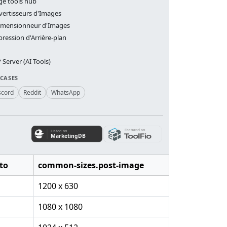
ge tools hub
ertisseurs d'Images
imensionneur d'Images
ression d'Arrière-plan
Server (AI Tools)
 CASES
scord
Reddit
WhatsApp
to
common-sizes.post-image
1200 x 630
1080 x 1080