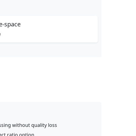
ve-space
e
ssing without quality loss
ect ratio option