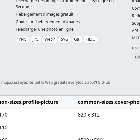
Télécharger des Images Gratuitement — Partagez en
Ima
Secondes
Conv
Hébergement d'images gratuit
Red
Guide sur l'hébergement d'images
Supp
Télécharger une photo en ligne
API
MCP 
PNG
JPG
WebP
SVG
GIF
HEIC
USE
Di
 imup.cc
Essayez les outils Web gratuits everytools.app
GitHub
n-sizes.profile-picture
common-sizes.cover-pho
 170
820 x 312
 110
-