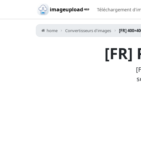
Skip to main content
imageupload
Téléchargement d'i
.app
home
Convertisseurs d'images
[FR] 400×40
[FR]
[
s