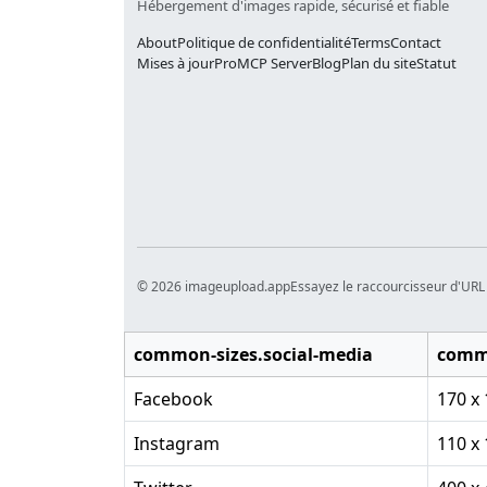
Hébergement d'images rapide, sécurisé et fiable
About
Politique de confidentialité
Terms
Contact
Mises à jour
Pro
MCP Server
Blog
Plan du site
Statut
© 2026 imageupload.app
Essayez le raccourcisseur d'URL
common-sizes.social-media
commo
Facebook
170 x
Instagram
110 x