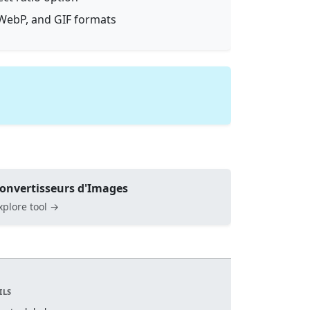
WebP, and GIF formats
onvertisseurs d'Images
xplore tool →
ILS