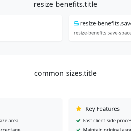
resize-benefits.title
resize-benefits.sa
resize-benefits.save-spac
common-sizes.title
Key Features
ize area.
Fast client-side proce
ercentage.
Maintain original asp