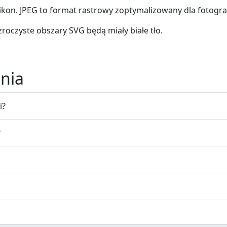
ikon. JPEG to format rastrowy zoptymalizowany dla fotograf
roczyste obszary SVG będą miały białe tło.
nia
i?
?