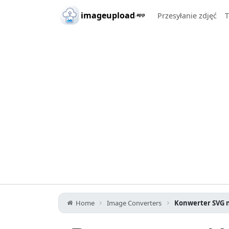
Skip to main content
imageupload
Przesyłanie zdjęć
T
.app
Home
Image Converters
Konwerter SVG n