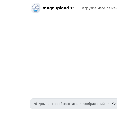
Skip to main content
imageupload
Загрузка изображе
.app
Дом
Преобразователи изображений
Кон