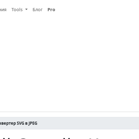
ния
Tools
Блог
Pro
вертер SVG в JPEG