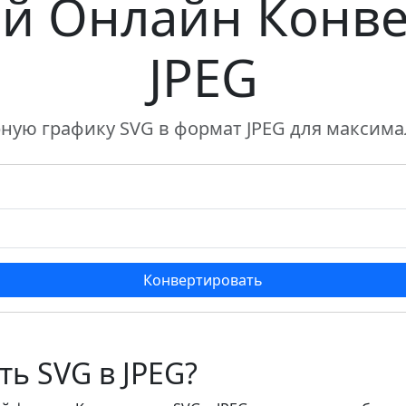
й Онлайн Конве
JPEG
ную графику SVG в формат JPEG для максим
Конвертировать
ь SVG в JPEG?