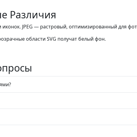
ые Различия
и иконок. JPEG — растровый, оптимизированный для фо
розрачные области SVG получат белый фон.
опросы
тями?