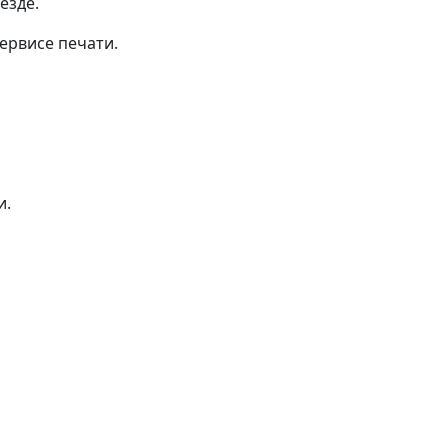
езде.
ервисе печати.
и.