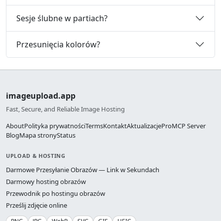
Sesje ślubne w partiach?
Przesunięcia kolorów?
imageupload.app
Fast, Secure, and Reliable Image Hosting
About
Polityka prywatności
Terms
Kontakt
Aktualizacje
Pro
MCP Server
Blog
Mapa strony
Status
UPLOAD & HOSTING
Darmowe Przesyłanie Obrazów — Link w Sekundach
Darmowy hosting obrazów
Przewodnik po hostingu obrazów
Prześlij zdjęcie online