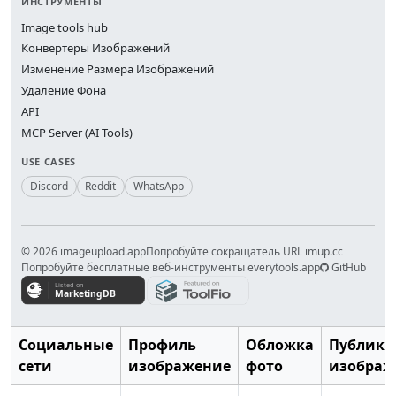
ИНСТРУМЕНТЫ
Image tools hub
Конвертеры Изображений
Изменение Размера Изображений
Удаление Фона
API
MCP Server (AI Tools)
USE CASES
Discord
Reddit
WhatsApp
© 2026 imageupload.app
Попробуйте сокращатель URL imup.cc
Попробуйте бесплатные веб-инструменты everytools.app
GitHub
Социальные
Профиль
Обложка
Публико
сети
изображение
фото
изображ