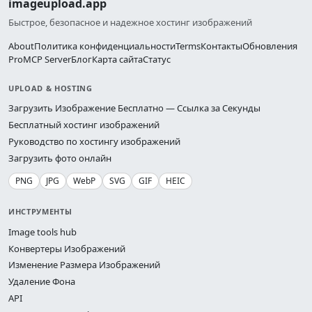
imageupload.app
Быстрое, безопасное и надежное хостинг изображений
About
Политика конфиденциальности
Terms
Контакты
Обновления
Pro
MCP Server
Блог
Карта сайта
Статус
UPLOAD & HOSTING
Загрузить Изображение Бесплатно — Ссылка за Секунды
Бесплатный хостинг изображений
Руководство по хостингу изображений
Загрузить фото онлайн
PNG
JPG
WebP
SVG
GIF
HEIC
ИНСТРУМЕНТЫ
Image tools hub
Конвертеры Изображений
Изменение Размера Изображений
Удаление Фона
API