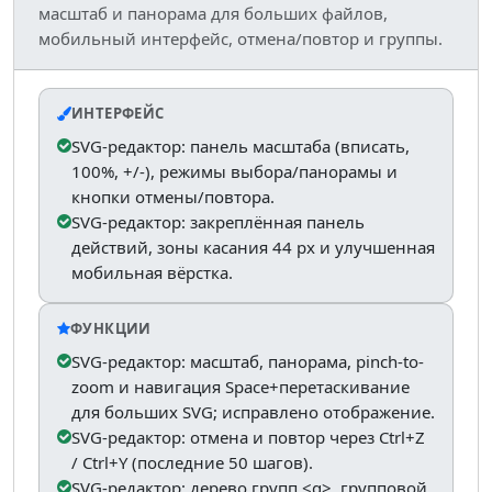
масштаб и панорама для больших файлов,
мобильный интерфейс, отмена/повтор и группы.
ИНТЕРФЕЙС
SVG-редактор: панель масштаба (вписать,
100%, +/-), режимы выбора/панорамы и
кнопки отмены/повтора.
SVG-редактор: закреплённая панель
действий, зоны касания 44 px и улучшенная
мобильная вёрстка.
ФУНКЦИИ
SVG-редактор: масштаб, панорама, pinch-to-
zoom и навигация Space+перетаскивание
для больших SVG; исправлено отображение.
SVG-редактор: отмена и повтор через Ctrl+Z
/ Ctrl+Y (последние 50 шагов).
SVG-редактор: дерево групп <g>, групповой