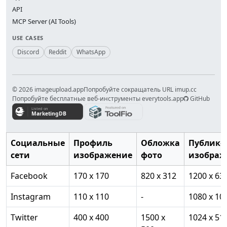
API
MCP Server (AI Tools)
USE CASES
Discord
Reddit
WhatsApp
© 2026 imageupload.app
Попробуйте сокращатель URL imup.cc
Попробуйте бесплатные веб-инструменты everytools.app
GitHub
Социальные
Профиль
Обложка
Публико
сети
изображение
фото
изображ
Facebook
170 x 170
820 x 312
1200 x 63
Instagram
110 x 110
-
1080 x 10
Twitter
400 x 400
1500 x
1024 x 51