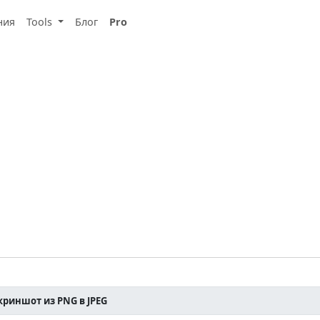
ния
Tools
Блог
Pro
криншот из PNG в JPEG