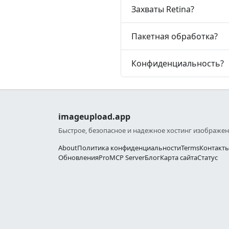
Захваты Retina?
Пакетная обработка?
Конфиденциальность?
imageupload.app
Быстрое, безопасное и надежное хостинг изображе
About
Политика конфиденциальности
Terms
Контакт
Обновления
Pro
MCP Server
Блог
Карта сайта
Статус