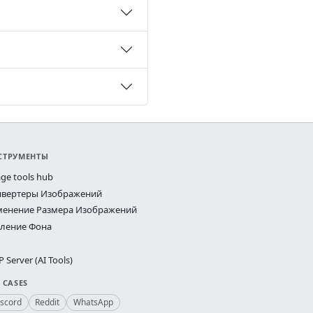
СТРУМЕНТЫ
ge tools hub
нвертеры Изображений
менение Размера Изображений
аление Фона
 Server (AI Tools)
 CASES
iscord
Reddit
WhatsApp