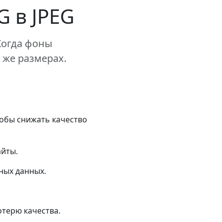
 в JPEG
Когда фоны
 же размерах.
обы снижать качество
айты.
ных данных.
отерю качества.