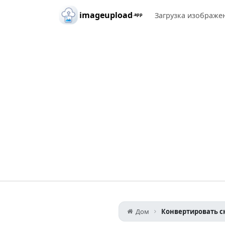
Skip to main content
imageupload
Загрузка изображе
.app
Дом
Конвертировать с