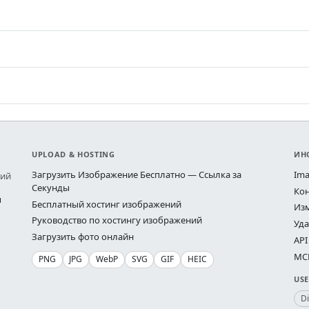
UPLOAD & HOSTING
ИН
Загрузить Изображение Бесплатно — Ссылка за
Ima
ний
Секунды
Ко
ы
Бесплатный хостинг изображений
Из
Руководство по хостингу изображений
Уд
Загрузить фото онлайн
API
MCP
PNG
JPG
WebP
SVG
GIF
HEIC
USE
D