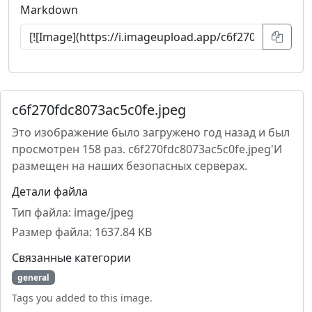
Markdown
c6f270fdc8073ac5c0fe.jpeg
Это изображение было загружено год назад и был
просмотрен 158 раз. c6f270fdc8073ac5c0fe.jpeg'И
размещен на наших безопасных серверах.
Детали файла
Тип файла: image/jpeg
Размер файла: 1637.84 KB
Связанные категории
general
Tags you added to this image.