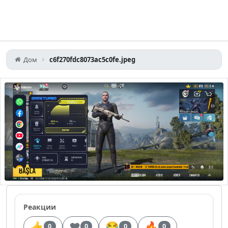
Дом
c6f270fdc8073ac5c0fe.jpeg
Реакции
👍
❤️
😂
🔥
0
0
0
0