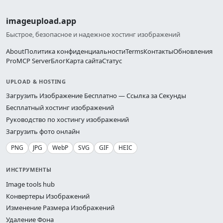
imageupload.app
Быстрое, безопасное и надежное хостинг изображений
About
Политика конфиденциальности
Terms
Контакты
Обновления
Pro
MCP Server
Блог
Карта сайта
Статус
UPLOAD & HOSTING
Загрузить Изображение Бесплатно — Ссылка за Секунды
Бесплатный хостинг изображений
Руководство по хостингу изображений
Загрузить фото онлайн
PNG
JPG
WebP
SVG
GIF
HEIC
ИНСТРУМЕНТЫ
Image tools hub
Конвертеры Изображений
Изменение Размера Изображений
Удаление Фона