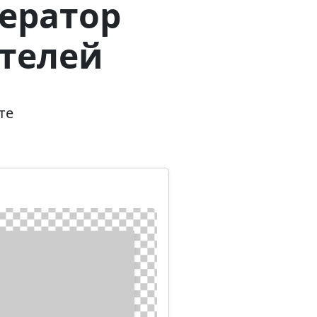
ератор
телей
те