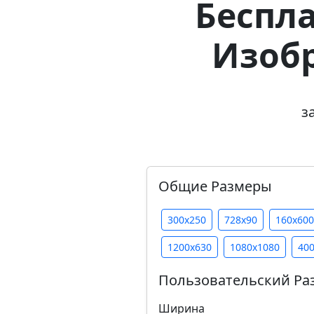
Беспл
Изоб
з
Общие Размеры
300x250
728x90
160x600
1200x630
1080x1080
40
Пользовательский Ра
Ширина