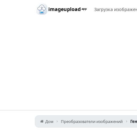
Skip to main content
imageupload
Загрузка изображе
.app
Дом
Преобразователи изображений
Ге