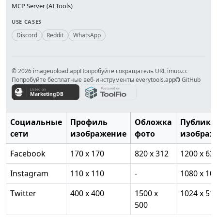
MCP Server (AI Tools)
USE CASES
Discord
Reddit
WhatsApp
© 2026 imageupload.app
Попробуйте сокращатель URL imup.cc
Попробуйте бесплатные веб-инструменты everytools.app
GitHub
Социальные
Профиль
Обложка
Публико
сети
изображение
фото
изображ
Facebook
170 x 170
820 x 312
1200 x 63
Instagram
110 x 110
-
1080 x 10
Twitter
400 x 400
1500 x
1024 x 51
500