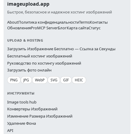
imageupload.app
Быстрое, безопасное и надежное хостинг изображений
About
Политика конфиденциальности
Terms
Контакты
Обновления
Pro
MCP Server
Блог
Карта сайта
Статус
UPLOAD & HOSTING
Загрузить Изображение Бесплатно — Ссылка за Секунды
Бесплатный хостинг изображений
Руководство по хостингу изображений
Загрузить фото онлайн
PNG
JPG
WebP
SVG
GIF
HEIC
ИНСТРУМЕНТЫ
Image tools hub
Конвертеры Изображений
Изменение Размера Изображений
Удаление Фона
API