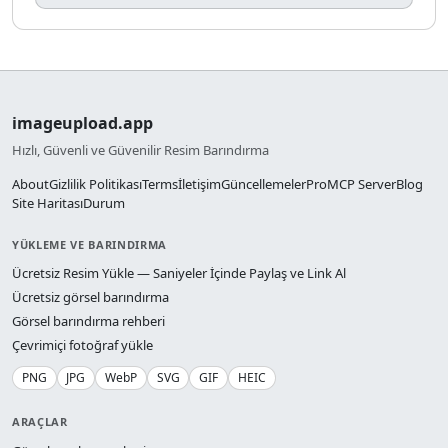
imageupload.app
Hızlı, Güvenli ve Güvenilir Resim Barındırma
About
Gizlilik Politikası
Terms
İletişim
Güncellemeler
Pro
MCP Server
Blog
Site Haritası
Durum
YÜKLEME VE BARINDIRMA
Ücretsiz Resim Yükle — Saniyeler İçinde Paylaş ve Link Al
Ücretsiz görsel barındırma
Görsel barındırma rehberi
Çevrimiçi fotoğraf yükle
PNG
JPG
WebP
SVG
GIF
HEIC
ARAÇLAR