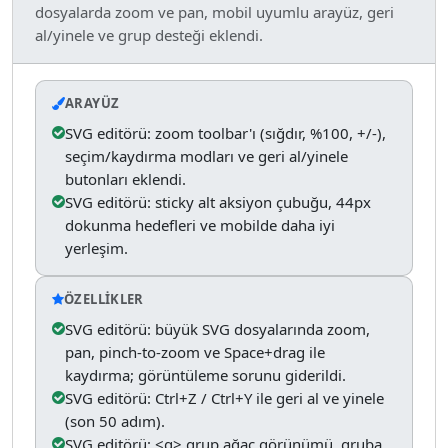
dosyalarda zoom ve pan, mobil uyumlu arayüz, geri
al/yinele ve grup desteği eklendi.
ARAYÜZ
SVG editörü: zoom toolbar'ı (sığdır, %100, +/-),
seçim/kaydırma modları ve geri al/yinele
butonları eklendi.
SVG editörü: sticky alt aksiyon çubuğu, 44px
dokunma hedefleri ve mobilde daha iyi
yerleşim.
ÖZELLIKLER
SVG editörü: büyük SVG dosyalarında zoom,
pan, pinch-to-zoom ve Space+drag ile
kaydırma; görüntüleme sorunu giderildi.
SVG editörü: Ctrl+Z / Ctrl+Y ile geri al ve yinele
(son 50 adım).
SVG editörü: <g> grup ağaç görünümü, gruba