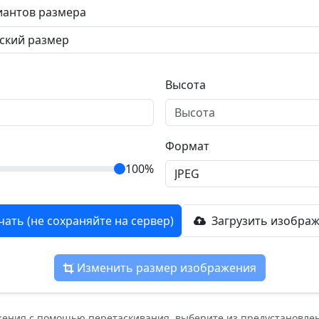
иантов размера
Высота
Формат
100%
чать (не сохраняйте на сервер)
Загрузить изображ
Изменить размер изображения
жения с помощью перетаскивания, выберите из предустановле