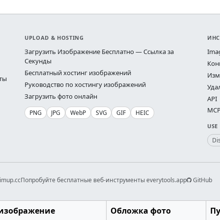
UPLOAD & HOSTING
ИНС
Загрузить Изображение Бесплатно — Ссылка за
Ima
Секунды
Кон
Бесплатный хостинг изображений
Изм
ты
Руководство по хостингу изображений
Уда
Загрузить фото онлайн
API
MCP 
PNG
JPG
WebP
SVG
GIF
HEIC
USE
Di
imup.cc
Попробуйте бесплатные веб-инструменты everytools.app
GitHub
изображение
Обложка фото
П