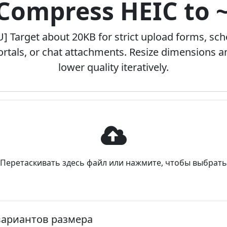
 Compress HEIC to 
U] Target about 20KB for strict upload forms, sch
ortals, or chat attachments. Resize dimensions a
lower quality iteratively.
Перетаскивать здесь файл или нажмите, чтобы выбрать
ариантов размера