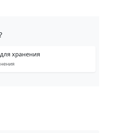
?
 для хранения
анения