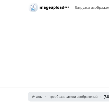
Skip to main content
imageupload
Загрузка изображе
.app
Дом
Преобразователи изображений
[RU