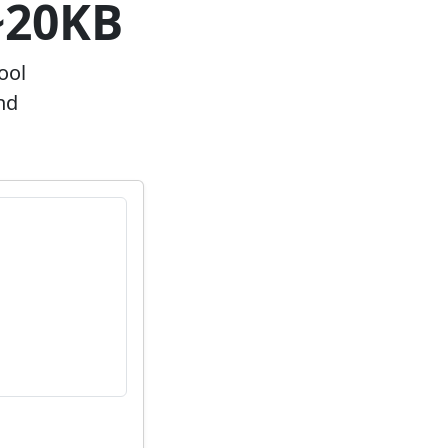
~20KB
ool
nd