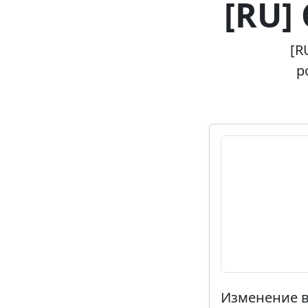
[RU]
[R
p
Изменение в