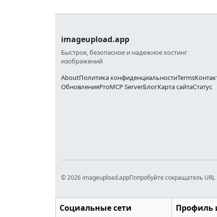
imageupload.app
Быстрое, безопасное и надежное хостинг
изображений
About
Политика конфиденциальности
Terms
Контак
Обновления
Pro
MCP Server
Блог
Карта сайта
Статус
© 2026 imageupload.app
Попробуйте сокращатель URL 
Социальные сети
Профиль 