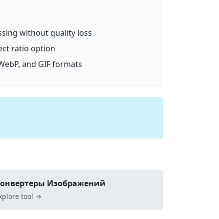
ssing without quality loss
ect ratio option
WebP, and GIF formats
онвертеры Изображений
xplore tool →