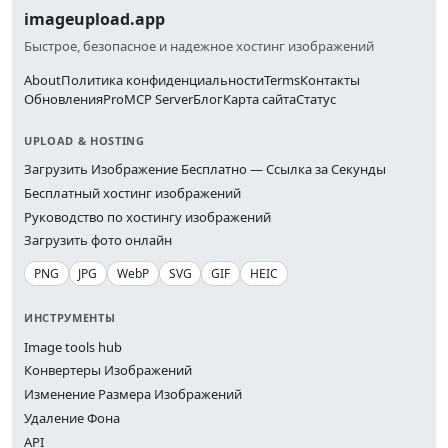
imageupload.app
Быстрое, безопасное и надежное хостинг изображений
About
Политика конфиденциальности
Terms
Контакты
Обновления
Pro
MCP Server
Блог
Карта сайта
Статус
UPLOAD & HOSTING
Загрузить Изображение Бесплатно — Ссылка за Секунды
Бесплатный хостинг изображений
Руководство по хостингу изображений
Загрузить фото онлайн
PNG
JPG
WebP
SVG
GIF
HEIC
ИНСТРУМЕНТЫ
Image tools hub
Конвертеры Изображений
Изменение Размера Изображений
Удаление Фона
API