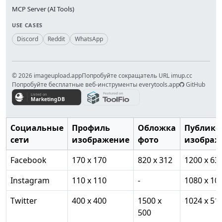
MCP Server (AI Tools)
USE CASES
Discord
Reddit
WhatsApp
© 2026 imageupload.app
Попробуйте сокращатель URL imup.cc
Попробуйте бесплатные веб-инструменты everytools.app
GitHub
Социальные
Профиль
Обложка
Публико
сети
изображение
фото
изображ
Facebook
170 x 170
820 x 312
1200 x 63
Instagram
110 x 110
-
1080 x 10
Twitter
400 x 400
1500 x
1024 x 51
500