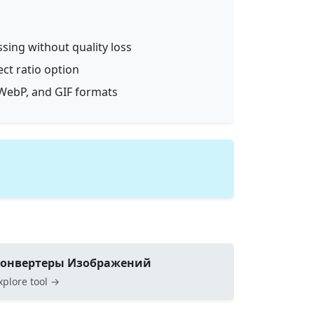
ssing without quality loss
ect ratio option
WebP, and GIF formats
онвертеры Изображений
xplore tool →