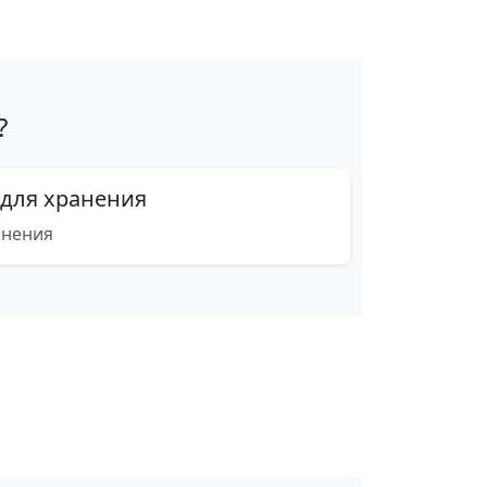
?
 для хранения
анения