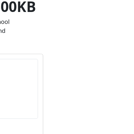
500KB
hool
nd