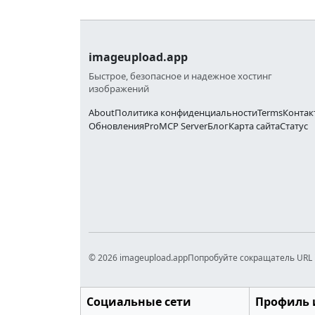
imageupload.app
Быстрое, безопасное и надежное хостинг
изображений
About
Политика конфиденциальности
Terms
Контак
Обновления
Pro
MCP Server
Блог
Карта сайта
Статус
© 2026 imageupload.app
Попробуйте сокращатель URL 
Социальные сети
Профиль 