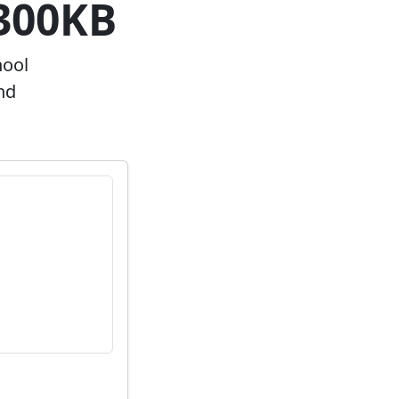
300KB
hool
nd