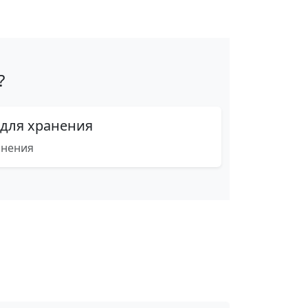
?
 для хранения
анения