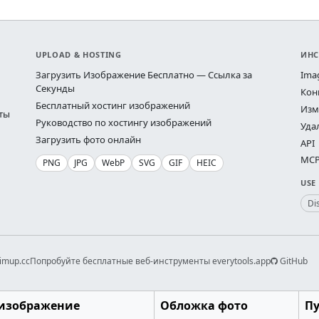
UPLOAD & HOSTING
ИНС
Загрузить Изображение Бесплатно — Ссылка за
Ima
Секунды
Кон
Бесплатный хостинг изображений
Изм
ты
Руководство по хостингу изображений
Уда
Загрузить фото онлайн
API
MCP 
PNG
JPG
WebP
SVG
GIF
HEIC
USE
Di
imup.cc
Попробуйте бесплатные веб-инструменты everytools.app
GitHub
изображение
Обложка фото
П