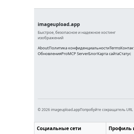
imageupload.app
Быстрое, безопасное и надежное хостинг
изображений
About
Политика конфиденциальности
Terms
Контак
Обновления
Pro
MCP Server
Блог
Карта сайта
Статус
© 2026 imageupload.app
Попробуйте сокращатель URL 
Социальные сети
Профиль 