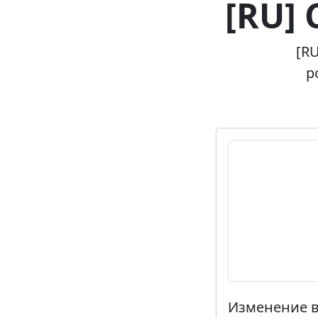
[RU]
[RU
p
Изменение в