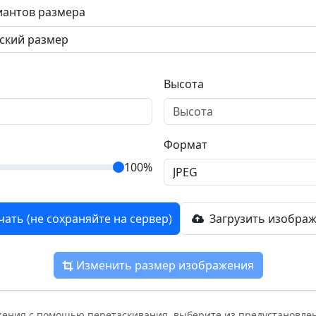
иантов размера
Высота
Формат
100%
чать (не сохраняйте на сервер)
Загрузить изображ
Изменить размер изображения
жения с помощью перетаскивания, выберите из предустановле