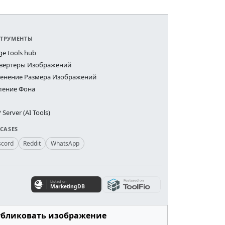
ТРУМЕНТЫ
ge tools hub
вертеры Изображений
енение Размера Изображений
ление Фона
Server (AI Tools)
 CASES
scord
Reddit
WhatsApp
убликовать изображение