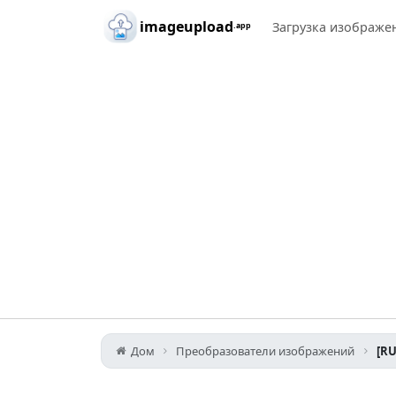
Skip to main content
imageupload
Загрузка изображе
.app
Дом
Преобразователи изображений
[RU