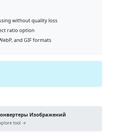
ssing without quality loss
ect ratio option
WebP, and GIF formats
онвертеры Изображений
xplore tool →