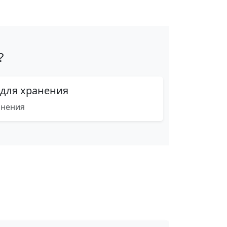
?
 для хранения
анения