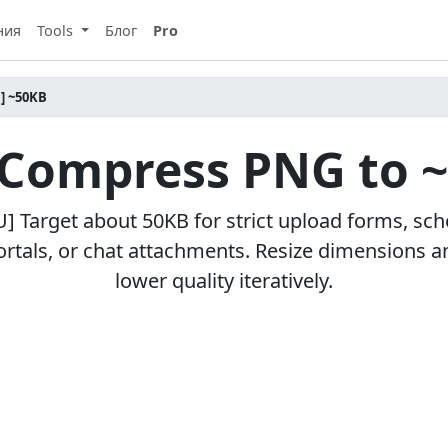
ния
Tools
Блог
Pro
] ~50KB
 Compress PNG to 
U] Target about 50KB for strict upload forms, sch
ortals, or chat attachments. Resize dimensions a
lower quality iteratively.