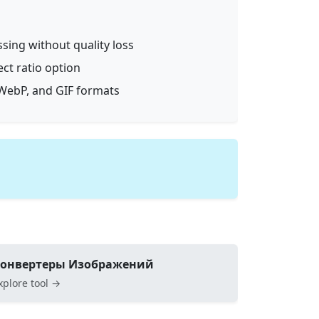
ssing without quality loss
ect ratio option
WebP, and GIF formats
онвертеры Изображений
xplore tool →