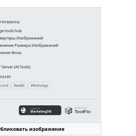
ТРУМЕНТЫ
ge tools hub
вертеры Изображений
енение Размера Изображений
ление Фона
Server (AI Tools)
 CASES
scord
Reddit
WhatsApp
убликовать изображение