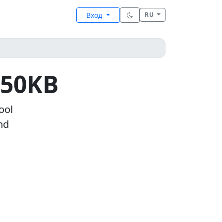
Вход
RU
~50KB
ool
nd