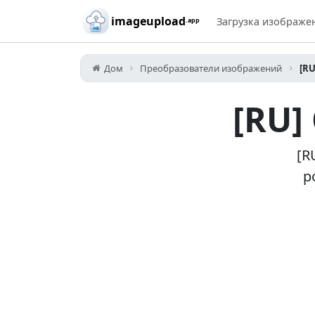
Skip to main content
imageupload
Загрузка изображе
.app
Дом
Преобразователи изображений
[RU
[RU]
[R
p