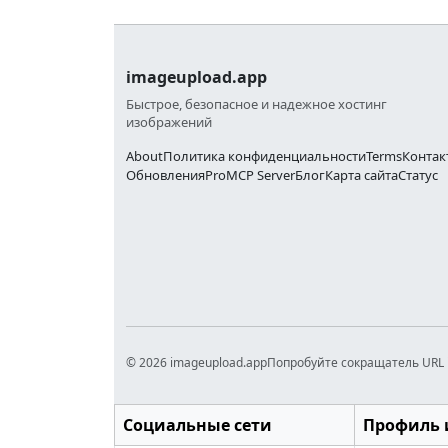
imageupload.app
Быстрое, безопасное и надежное хостинг
изображений
About
Политика конфиденциальности
Terms
Контак
Обновления
Pro
MCP Server
Блог
Карта сайта
Статус
© 2026 imageupload.app
Попробуйте сокращатель URL 
Социальные сети
Профиль 