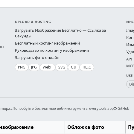
UPLOAD & HOSTING
ИНС
Загрузить Изображение Бесплатно — Ссылка за
Ima
Секунды
Кон
Бесплатный хостинг изображений
Изм
ты
Руководство по хостингу изображений
Уда
Загрузить фото онлайн
API
MCP 
PNG
JPG
WebP
SVG
GIF
HEIC
USE
Di
imup.cc
Попробуйте бесплатные веб-инструменты everytools.app
GitHub
изображение
Обложка фото
П