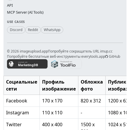
API
MCP Server (AI Tools)
USE CASES
Discord
Reddit
WhatsApp
© 2026 imageupload.app
Попробуйте сокращатель URL imup.cc
Попробуйте бесплатные веб-инструменты everytools.app
GitHub
Социальные
Профиль
Обложка
Публико
сети
изображение
фото
изображ
Facebook
170 x 170
820 x 312
1200 x 63
Instagram
110 x 110
-
1080 x 10
Twitter
400 x 400
1500 x
1024 x 51