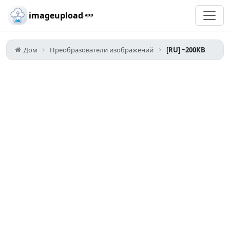
Skip to main content
imageupload
.app
Дом
Преобразователи изображений
[RU] ~200KB