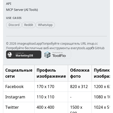
API
MCP Server (AI Tools)
USE CASES
Discord
Reddit
WhatsApp
© 2026 imageupload.app
Попробуйте сокращатель URL imup.cc
Попробуйте бесплатные веб-инструменты everytools.app
GitHub
Социальные
Профиль
Обложка
Публико
сети
изображение
фото
изображ
Facebook
170 x 170
820 x 312
1200 x 63
Instagram
110 x 110
-
1080 x 10
Twitter
400 x 400
1500 x
1024 x 51