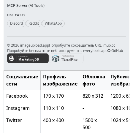
MCP Server (AI Tools)
USE CASES
Discord
Reddit
WhatsApp
© 2026 imageupload.app
Попробуйте сокращатель URL imup.cc
Попробуйте бесплатные веб-инструменты everytools.app
GitHub
Социальные
Профиль
Обложка
Публико
сети
изображение
фото
изображ
Facebook
170 x 170
820 x 312
1200 x 63
Instagram
110 x 110
-
1080 x 10
Twitter
400 x 400
1500 x
1024 x 51
500