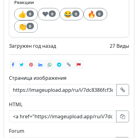
Реакции
👍
❤️
😂
🔥
0
0
0
0
👏
0
Загружен год назад
27 Виды
Страница изображения
HTML
Forum