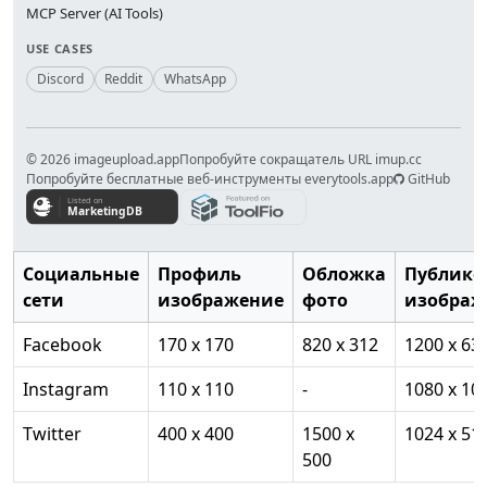
MCP Server (AI Tools)
USE CASES
Discord
Reddit
WhatsApp
© 2026 imageupload.app
Попробуйте сокращатель URL imup.cc
Попробуйте бесплатные веб-инструменты everytools.app
GitHub
Социальные
Профиль
Обложка
Публико
сети
изображение
фото
изображ
Facebook
170 x 170
820 x 312
1200 x 63
Instagram
110 x 110
-
1080 x 10
Twitter
400 x 400
1500 x
1024 x 51
500