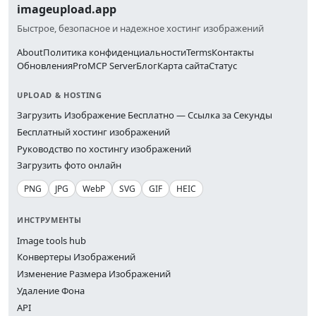
imageupload.app
Быстрое, безопасное и надежное хостинг изображений
About
Политика конфиденциальности
Terms
Контакты
Обновления
Pro
MCP Server
Блог
Карта сайта
Статус
UPLOAD & HOSTING
Загрузить Изображение Бесплатно — Ссылка за Секунды
Бесплатный хостинг изображений
Руководство по хостингу изображений
Загрузить фото онлайн
PNG
JPG
WebP
SVG
GIF
HEIC
ИНСТРУМЕНТЫ
Image tools hub
Конвертеры Изображений
Изменение Размера Изображений
Удаление Фона
API