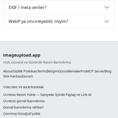
EXIF / meta veriler?
WebP'ye zincirleyebilir miyim?
imageupload.app
Hızlı, Güvenli ve Güvenilir Resim Barındırma
About
Gizlilik Politikası
Terms
İletişim
Güncellemeler
Pro
MCP Server
Blog
Site Haritası
Durum
YÜKLEME VE BARINDIRMA
Ücretsiz Resim Yükle — Saniyeler İçinde Paylaş ve Link Al
Ücretsiz görsel barındırma
Görsel barındırma rehberi
Çevrimiçi fotoğraf yükle