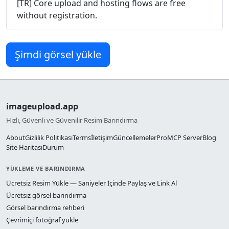
[TR] Core upload and hosting flows are free
without registration.
Şimdi görsel yükle
imageupload.app
Hızlı, Güvenli ve Güvenilir Resim Barındırma
About
Gizlilik Politikası
Terms
İletişim
Güncellemeler
Pro
MCP Server
Blog
Site Haritası
Durum
YÜKLEME VE BARINDIRMA
Ücretsiz Resim Yükle — Saniyeler İçinde Paylaş ve Link Al
Ücretsiz görsel barındırma
Görsel barındırma rehberi
Çevrimiçi fotoğraf yükle