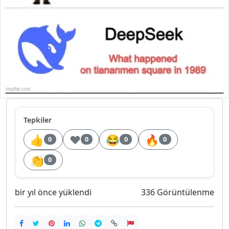
Tepkiler
👍
❤️
😂
🔥
0
0
0
0
👏
0
bir yıl önce yüklendi
336 Görüntülenme