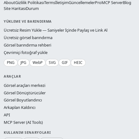
About
Gizlilik Politikası
Terms
İletişim
Güncellemeler
Pro
MCP Server
Blog
Site Haritası
Durum
YÜKLEME VE BARINDIRMA
Ücretsiz Resim Yükle — Saniyeler İçinde Paylaş ve Link Al
Ücretsiz görsel barındırma
Görsel barındırma rehberi
Çevrimiçi fotoğraf yükle
PNG
JPG
WebP
SVG
GIF
HEIC
ARAÇLAR
Görsel araçları merkezi
Görsel Dönüştürücüler
Görsel Boyutlandırıcı
Arkaplan Kaldırıcı
API
MCP Server (AI Tools)
KULLANIM SENARYOLARI