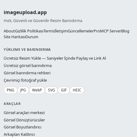
imageupload.app
Hızlı, Güvenli ve Güvenilir Resim Barındırma
About
Gizlilik Politikası
Terms
İletişim
Güncellemeler
Pro
MCP Server
Blog
Site Haritası
Durum
YÜKLEME VE BARINDIRMA
Ücretsiz Resim Yükle — Saniyeler İçinde Paylaş ve Link Al
Ücretsiz görsel barındırma
Görsel barındırma rehberi
Çevrimiçi fotoğraf yükle
PNG
JPG
WebP
SVG
GIF
HEIC
ARAÇLAR
Görsel araçları merkezi
Görsel Dönüştürücüler
Görsel Boyutlandırıcı
Arkaplan Kaldırıcı