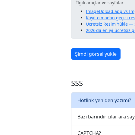
İlgili araçlar ve sayfalar
ImageUpload.app vs Im
Kayıt olmadan geçici re
Ücretsiz Resim Yükle — S
2026'da en iyi ücretsiz g
Şimdi görsel yükle
SSS
Hotlink yeniden yazımı?
Bazı barındırıcılar ara sa
CAPTCHA?