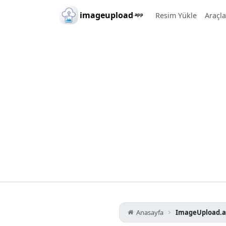
Skip to main content
imageupload
Resim Yükle
Araçl
.app
Anasayfa
ImageUpload.a