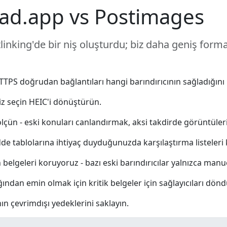
ad.app vs Postimages
nking'de bir niş oluşturdu; biz daha geniş format 
PS doğrudan bağlantıları hangi barındırıcının sağladığını 
iz seçin HEIC'i dönüştürün.
ölçün - eski konuları canlandırmak, aksi takdirde görüntüleri
dde tablolarına ihtiyaç duyduğunuzda karşılaştırma listeleri 
belgeleri koruyoruz - bazı eski barındırıcılar yalnızca manue
ğından emin olmak için kritik belgeler için sağlayıcıları dön
n çevrimdışı yedeklerini saklayın.