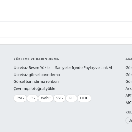
YÜKLEME VE BARINDIRMA
AR
Ücretsiz Resim Yükle — Saniyeler İçinde Paylaş ve Link Al
Gör
Ücretsiz görsel barındırma
Gör
Görsel barındırma rehberi
Gör
Çevrimiçi fotoğraf yükle
Ark
API
PNG
JPG
WebP
SVG
GIF
HEIC
MCP
KU
D