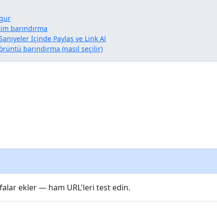
gur
sim barındırma
aniyeler İçinde Paylaş ve Link Al
örüntü barındırma (nasıl seçilir)
yfalar ekler — ham URL'leri test edin.