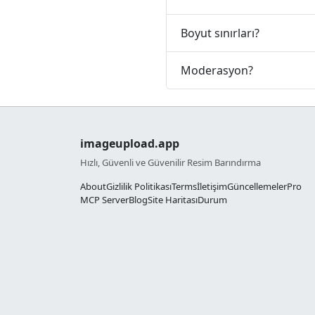
Boyut sınırları?
Moderasyon?
imageupload.app
Hızlı, Güvenli ve Güvenilir Resim Barındırma
About
Gizlilik Politikası
Terms
İletişim
Güncellemeler
Pro
MCP Server
Blog
Site Haritası
Durum