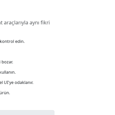
araçlarıyla aynı fikri
kontrol edin.
 bozar.
kullanın.
l UI'ye odaklanır.
dürün.