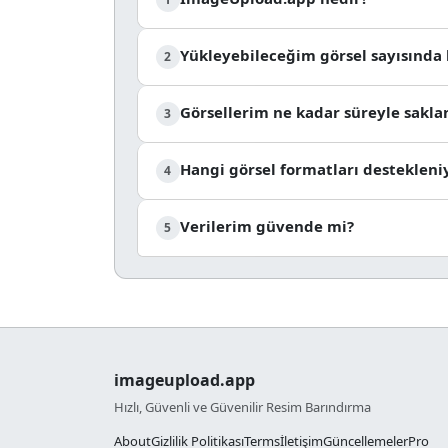
Yükleyebileceğim görsel sayısında b
2
Görsellerim ne kadar süreyle sakla
3
Hangi görsel formatları destekleni
4
Verilerim güvende mi?
5
imageupload.app
Hızlı, Güvenli ve Güvenilir Resim Barındırma
About
Gizlilik Politikası
Terms
İletişim
Güncellemeler
Pro