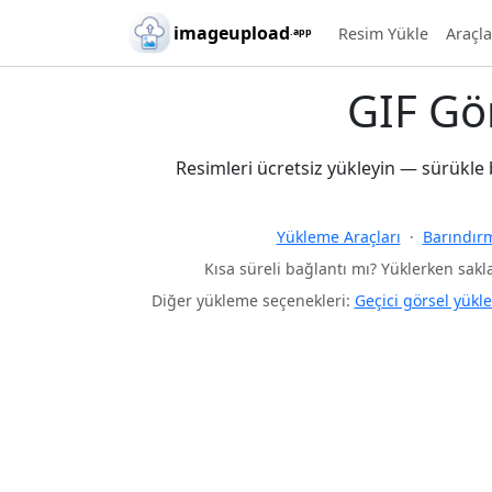
Skip to main content
imageupload
Resim Yükle
Araçl
.app
GIF Gö
Resimleri ücretsiz yükleyin — sürükle 
Yükleme Araçları
·
Barındırm
Kısa süreli bağlantı mı? Yüklerken sakl
Diğer yükleme seçenekleri:
Geçici görsel yükl