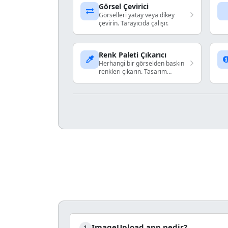
Görsel Çevirici
Görselleri yatay veya dikey
çevirin. Tarayıcıda çalışır.
Renk Paleti Çıkarıcı
Herhangi bir görselden baskın
renkleri çıkarın. Tasarım
projeleriniz için hex kodlarını
alın.
ImageUpload.app nedir?
1