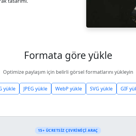
rak tasarımı.
Formata göre yükle
Optimize paylaşım için belirli görsel formatlarını yükleyin
G yükle
JPEG yükle
WebP yükle
SVG yükle
GIF yü
15+ ÜCRETSIZ ÇEVRIMIÇI ARAÇ