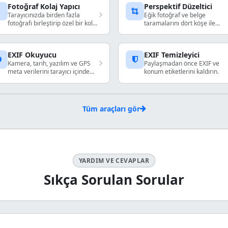
Fotoğraf Kolaj Yapıcı
Perspektif Düzeltici
Tarayıcınızda birden fazla
Eğik fotoğraf ve belge
fotoğrafı birleştirip özel bir kolaj
taramalarını dört köşe ile
oluşturun. Pozisyonlayın,
düzleştirin.
boyutlandırın, döndürün ve
yerel olarak dışa aktarın.
EXIF Okuyucu
EXIF Temizleyici
Kamera, tarih, yazılım ve GPS
Paylaşmadan önce EXIF ve
meta verilerini tarayıcı içinde
konum etiketlerini kaldırın.
inceleyin.
Tüm araçları gör
YARDIM VE CEVAPLAR
Sıkça Sorulan Sorular