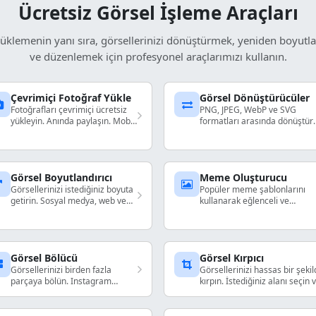
Ücretsiz Görsel İşleme Araçları
üklemenin yanı sıra, görsellerinizi dönüştürmek, yeniden boyut
ve düzenlemek için profesyonel araçlarımızı kullanın.
Çevrimiçi Fotoğraf Yükle
Görsel Dönüştürücüler
Fotoğrafları çevrimiçi ücretsiz
PNG, JPEG, WebP ve SVG
yükleyin. Anında paylaşın. Mobil
formatları arasında dönüştü
uyumlu.
yapın. Hızlı ve yüksek kaliteli
format dönüştürme.
Görsel Boyutlandırıcı
Meme Oluşturucu
Görsellerinizi istediğiniz boyuta
Popüler meme şablonlarını
getirin. Sosyal medya, web ve
kullanarak eğlenceli ve
baskı için mükemmel.
paylaşılabilir içerik oluşturun.
Görsel Bölücü
Görsel Kırpıcı
Görsellerinizi birden fazla
Görsellerinizi hassas bir şeki
parçaya bölün. Instagram
kırpın. İstediğiniz alanı seçin 
gridleri ve sosyal medya için
anında indirin.
mükemmel.