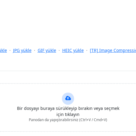
kle
·
JPG yükle
·
GIF yükle
·
HEIC yükle
·
[TR] Image Compressi
Bir dosyayı buraya sürükleyip bırakın veya seçmek
için tıklayın
Panodan da yapıştırabilirsiniz (Ctrl+V / Cmd+V)