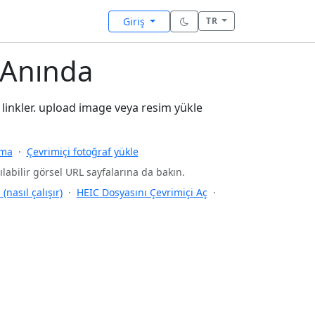
Giriş
TR
 Anında
 linkler. upload image veya resim yükle
rma
·
Çevrimiçi fotoğraf yükle
labilir görsel URL sayfalarına da bakın.
nasıl çalışır)
·
HEIC Dosyasını Çevrimiçi Aç
·