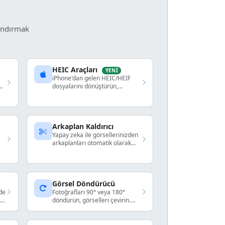
landırmak
HEIC Araçları
YENI
iPhone'dan gelen HEIC/HEIF
rme
dosyalarını dönüştürün,
görüntüleyin ve düzenleyin. JPG,
PNG, PDF ve daha fazlasına
dönüştürün.
Arkaplan Kaldırıcı
Yapay zeka ile görsellerinizden
arkaplanları otomatik olarak
kaldırın. Hızlı ve kolay.
Görsel Döndürücü
lde
Fotoğrafları 90° veya 180°
ve
döndürün, görselleri çevirin.
Tarayıcıda çalışır.