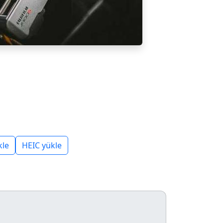
kle
HEIC yükle