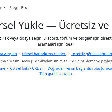
ar
Blog
Pro
rsel Yükle — Ücretsiz ve
bırak veya dosya seçin. Discord, forum ve bloglar için direkt
aramaları için ideal.
a Araçları
·
Görsel barındırma rehberi
·
Ücretsiz görsel barındı
ama süresini seçin (1 dakikadan sınırsıza). Geçici yükleme ve paylaşı
eme
·
Görsel linki / URL al
·
Doğrudan resim bağlantısı oluşturucu (
Tüm görsel araçları