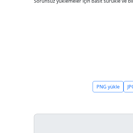
Sorunsuz yüklemeler için basit sürükle ve bı
PNG yükle
JP