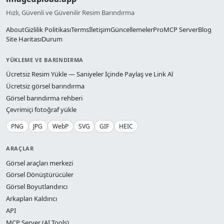
Hızlı, Güvenli ve Güvenilir Resim Barındırma
About
Gizlilik Politikası
Terms
İletişim
Güncellemeler
Pro
MCP Server
Blog
Site Haritası
Durum
YÜKLEME VE BARINDIRMA
Ücretsiz Resim Yükle — Saniyeler İçinde Paylaş ve Link Al
Ücretsiz görsel barındırma
Görsel barındırma rehberi
Çevrimiçi fotoğraf yükle
PNG
JPG
WebP
SVG
GIF
HEIC
ARAÇLAR
Görsel araçları merkezi
Görsel Dönüştürücüler
Görsel Boyutlandırıcı
Arkaplan Kaldırıcı
API
MCP Server (AI Tools)