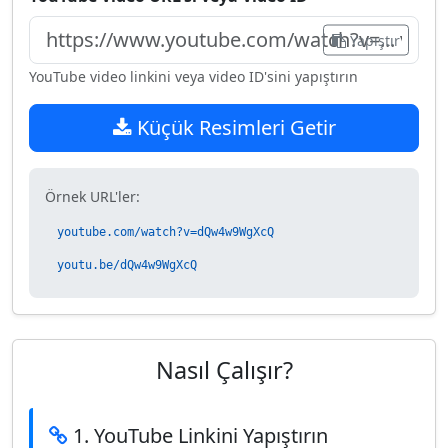
Yapıştır
YouTube video linkini veya video ID'sini yapıştırın
Küçük Resimleri Getir
Örnek URL'ler:
youtube.com/watch?v=dQw4w9WgXcQ
youtu.be/dQw4w9WgXcQ
Nasıl Çalışır?
1. YouTube Linkini Yapıştırın