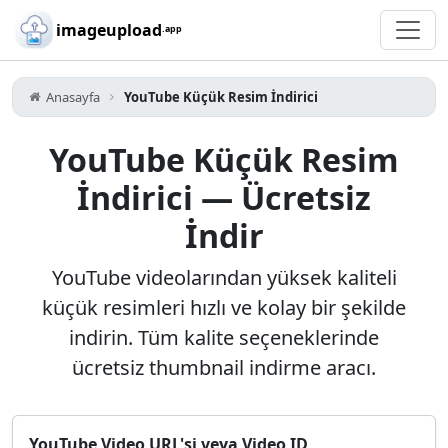
Skip to main content
imageupload
.app
Anasayfa
YouTube Küçük Resim İndirici
YouTube Küçük Resim
İndirici — Ücretsiz
İndir
YouTube videolarından yüksek kaliteli
küçük resimleri hızlı ve kolay bir şekilde
indirin. Tüm kalite seçeneklerinde
ücretsiz thumbnail indirme aracı.
YouTube Video URL'si veya Video ID