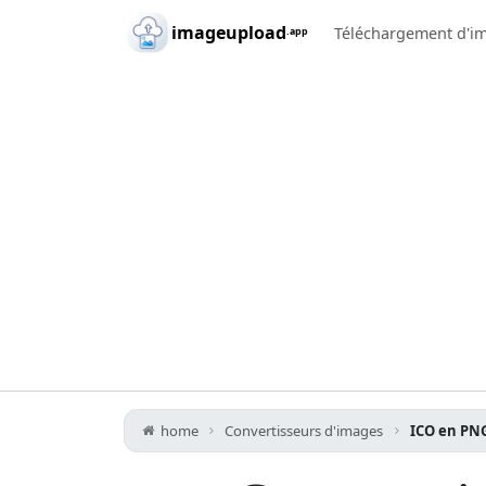
Skip to main content
imageupload
Téléchargement d'i
.app
home
Convertisseurs d'images
ICO en PN