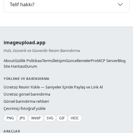
Telif hakkı?
imageupload.app
Hızlı, Güvenli ve Güvenilir Resim Barındırma
About
Gizlilik Politikası
Terms
İletişim
Güncellemeler
Pro
MCP Server
Blog
Site Haritası
Durum
YÜKLEME VE BARINDIRMA
Ücretsiz Resim Yükle — Saniyeler İçinde Paylaş ve Link Al
Ücretsiz görsel barındırma
Görsel barındırma rehberi
Çevrimiçi fotoğraf yükle
PNG
JPG
WebP
SVG
GIF
HEIC
ARAÇLAR