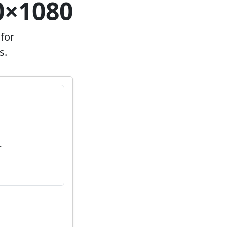
0×1080
for
s.
r