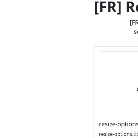
[FR] 
[F
s
resize-options
resize-options.tit