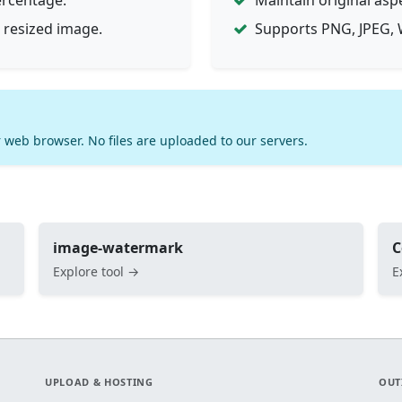
ercentage.
Maintain original asp
 resized image.
Supports PNG, JPEG, 
 web browser. No files are uploaded to our servers.
image-watermark
C
Explore tool →
E
UPLOAD & HOSTING
OUT