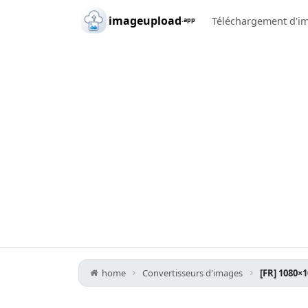
Skip to main content
imageupload
Téléchargement d'i
.app
home
Convertisseurs d'images
[FR] 1080×