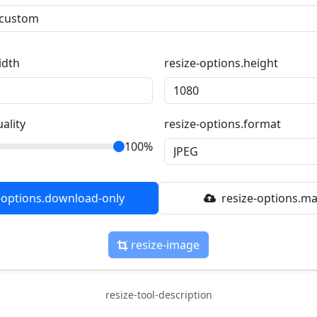
idth
resize-options.height
ality
resize-options.format
100%
-options.download-only
resize-options.ma
resize-image
resize-tool-description