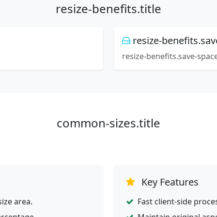
resize-benefits.title
resize-benefits.sa
resize-benefits.save-spac
common-sizes.title
Key Features
ize area.
Fast client-side proce