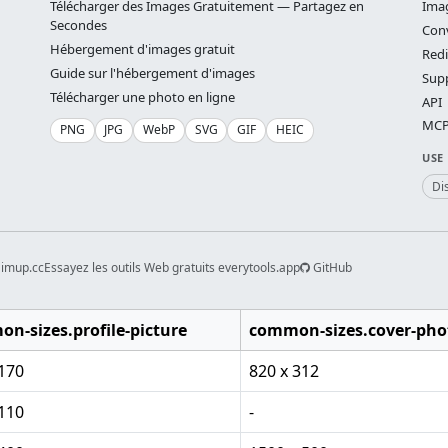
Télécharger des Images Gratuitement — Partagez en
Ima
Secondes
Conv
Hébergement d'images gratuit
Red
Guide sur l'hébergement d'images
Supp
Télécharger une photo en ligne
API
MCP 
PNG
JPG
WebP
SVG
GIF
HEIC
USE
Di
 imup.cc
Essayez les outils Web gratuits everytools.app
GitHub
n-sizes.profile-picture
common-sizes.cover-pho
 170
820 x 312
 110
-