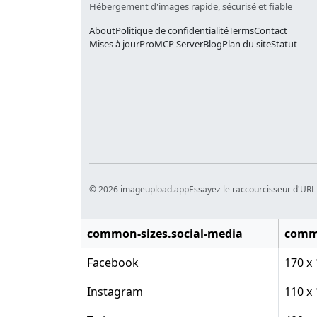
Hébergement d'images rapide, sécurisé et fiable
About
Politique de confidentialité
Terms
Contact
Mises à jour
Pro
MCP Server
Blog
Plan du site
Statut
© 2026 imageupload.app
Essayez le raccourcisseur d'URL
common-sizes.social-media
commo
Facebook
170 x
Instagram
110 x