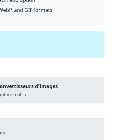
ect ratio option
WebP, and GIF formats
onvertisseurs d'Images
xplore tool →
ILS