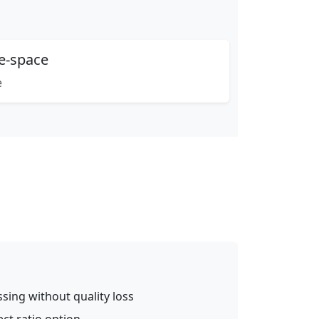
ve-space
e
ssing without quality loss