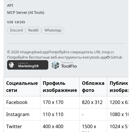
API
MCP Server (AI Tools)
USE CASES
Discord
Reddit
WhatsApp
© 2026 imageupload.app
Попробуйте сокращатель URL imup.cc
Попробуйте бесплатные веб-инструменты everytools.app
GitHub
Социальные
Профиль
Обложка
Публико
сети
изображение
фото
изображ
Facebook
170 x 170
820 x 312
1200 x 63
Instagram
110 x 110
-
1080 x 10
Twitter
400 x 400
1500 x
1024 x 51