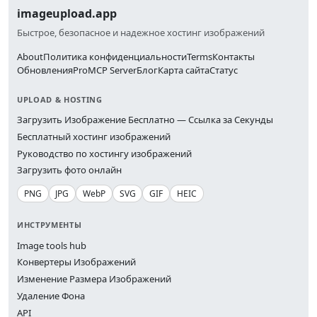
imageupload.app
Быстрое, безопасное и надежное хостинг изображений
About
Политика конфиденциальности
Terms
Контакты
Обновления
Pro
MCP Server
Блог
Карта сайта
Статус
UPLOAD & HOSTING
Загрузить Изображение Бесплатно — Ссылка за Секунды
Бесплатный хостинг изображений
Руководство по хостингу изображений
Загрузить фото онлайн
PNG
JPG
WebP
SVG
GIF
HEIC
ИНСТРУМЕНТЫ
Image tools hub
Конвертеры Изображений
Изменение Размера Изображений
Удаление Фона
API