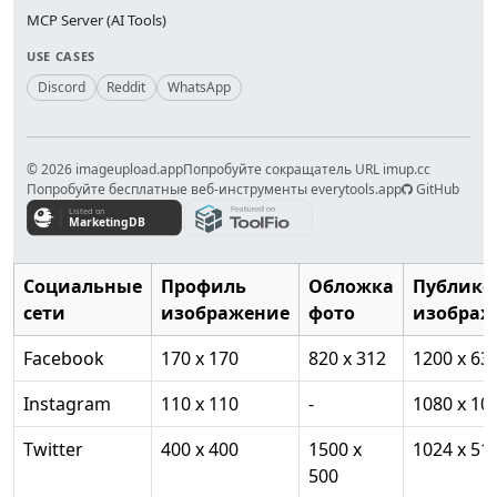
MCP Server (AI Tools)
USE CASES
Discord
Reddit
WhatsApp
© 2026 imageupload.app
Попробуйте сокращатель URL imup.cc
Попробуйте бесплатные веб-инструменты everytools.app
GitHub
Социальные
Профиль
Обложка
Публико
сети
изображение
фото
изображ
Facebook
170 x 170
820 x 312
1200 x 63
Instagram
110 x 110
-
1080 x 10
Twitter
400 x 400
1500 x
1024 x 51
500