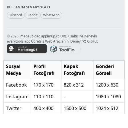
KULLANIM SENARYOLARI
Discord
Reddit
WhatsApp
© 2026 imageupload.app
imup.cc URL Kısaltıcı'yı Deneyin
everytools.app Ücretsiz Web Araçları'nı Deneyin
GitHub
Sosyal
Profil
Kapak
Gönderi
Medya
Fotoğrafı
Fotoğrafı
Görseli
Facebook
170 x 170
820 x 312
1200 x 630
Instagram
110 x 110
-
1080 x 1080
Twitter
400 x 400
1500 x 500
1024 x 512