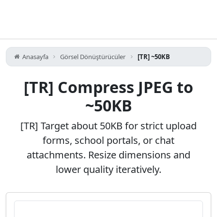
Anasayfa
Görsel Dönüştürücüler
[TR] ~50KB
[TR] Compress JPEG to
~50KB
[TR] Target about 50KB for strict upload
forms, school portals, or chat
attachments. Resize dimensions and
lower quality iteratively.