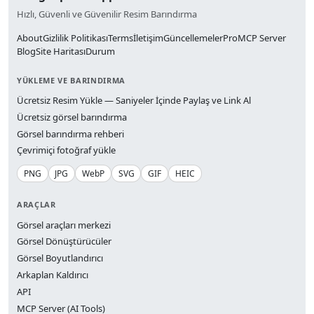
Hızlı, Güvenli ve Güvenilir Resim Barındırma
About
Gizlilik Politikası
Terms
İletişim
Güncellemeler
Pro
MCP Server
Blog
Site Haritası
Durum
YÜKLEME VE BARINDIRMA
Ücretsiz Resim Yükle — Saniyeler İçinde Paylaş ve Link Al
Ücretsiz görsel barındırma
Görsel barındırma rehberi
Çevrimiçi fotoğraf yükle
PNG
JPG
WebP
SVG
GIF
HEIC
ARAÇLAR
Görsel araçları merkezi
Görsel Dönüştürücüler
Görsel Boyutlandırıcı
Arkaplan Kaldırıcı
API
MCP Server (AI Tools)