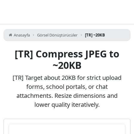
Anasayfa
Görsel Dönüştürücüler
[TR] ~20KB
[TR] Compress JPEG to
~20KB
[TR] Target about 20KB for strict upload
forms, school portals, or chat
attachments. Resize dimensions and
lower quality iteratively.