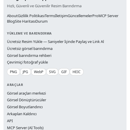
Hızlı, Güvenli ve Güvenilir Resim Barındırma
About
Gizlilik Politikası
Terms
İletişim
Güncellemeler
Pro
MCP Server
Blog
Site Haritası
Durum
YÜKLEME VE BARINDIRMA
Ücretsiz Resim Yükle — Saniyeler İçinde Paylaş ve Link Al
Ücretsiz görsel barındırma
Görsel barındırma rehberi
Çevrimiçi fotoğraf yükle
PNG
JPG
WebP
SVG
GIF
HEIC
ARAÇLAR
Görsel araçları merkezi
Görsel Dönüştürücüler
Görsel Boyutlandırıcı
Arkaplan Kaldırıcı
API
MCP Server (AI Tools)