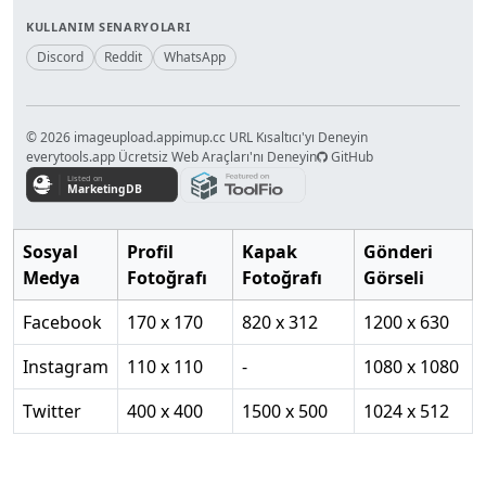
KULLANIM SENARYOLARI
Discord
Reddit
WhatsApp
© 2026 imageupload.app
imup.cc URL Kısaltıcı'yı Deneyin
everytools.app Ücretsiz Web Araçları'nı Deneyin
GitHub
Sosyal
Profil
Kapak
Gönderi
Medya
Fotoğrafı
Fotoğrafı
Görseli
Facebook
170 x 170
820 x 312
1200 x 630
Instagram
110 x 110
-
1080 x 1080
Twitter
400 x 400
1500 x 500
1024 x 512