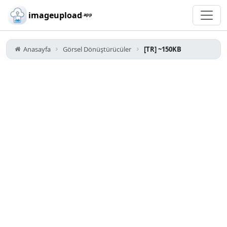
Skip to main content
imageupload
.app
Anasayfa
Görsel Dönüştürücüler
[TR] ~150KB