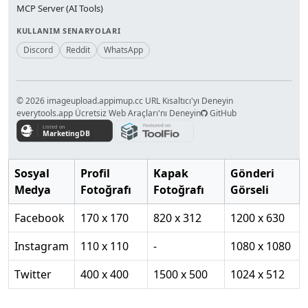
MCP Server (AI Tools)
KULLANIM SENARYOLARI
Discord
Reddit
WhatsApp
© 2026 imageupload.app
imup.cc URL Kısaltıcı'yı Deneyin
everytools.app Ücretsiz Web Araçları'nı Deneyin
GitHub
Sosyal
Profil
Kapak
Gönderi
Medya
Fotoğrafı
Fotoğrafı
Görseli
Facebook
170 x 170
820 x 312
1200 x 630
Instagram
110 x 110
-
1080 x 1080
Twitter
400 x 400
1500 x 500
1024 x 512