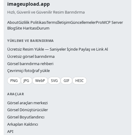
imageupload.app
Hızlı, Güvenli ve Güvenilir Resim Barındırma
About
Gizlilik Politikası
Terms
İletişim
Güncellemeler
Pro
MCP Server
Blog
Site Haritası
Durum
YÜKLEME VE BARINDIRMA
Ücretsiz Resim Yükle — Saniyeler İçinde Paylaş ve Link Al
Ücretsiz görsel barındırma
Görsel barındırma rehberi
Çevrimiçi fotoğraf yükle
PNG
JPG
WebP
SVG
GIF
HEIC
ARAÇLAR
Görsel araçları merkezi
Görsel Dönüştürücüler
Görsel Boyutlandırıcı
Arkaplan Kaldırıcı
API