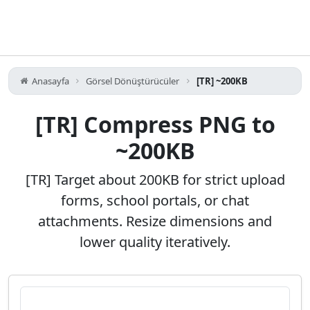
Anasayfa
Görsel Dönüştürücüler
[TR] ~200KB
[TR] Compress PNG to
~200KB
[TR] Target about 200KB for strict upload
forms, school portals, or chat
attachments. Resize dimensions and
lower quality iteratively.