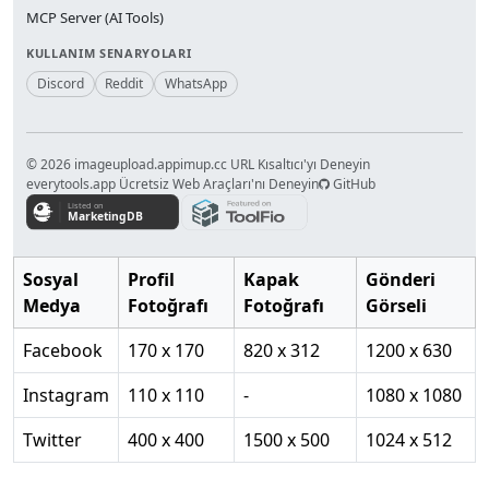
MCP Server (AI Tools)
KULLANIM SENARYOLARI
Discord
Reddit
WhatsApp
© 2026 imageupload.app
imup.cc URL Kısaltıcı'yı Deneyin
everytools.app Ücretsiz Web Araçları'nı Deneyin
GitHub
Sosyal
Profil
Kapak
Gönderi
Medya
Fotoğrafı
Fotoğrafı
Görseli
Facebook
170 x 170
820 x 312
1200 x 630
Instagram
110 x 110
-
1080 x 1080
Twitter
400 x 400
1500 x 500
1024 x 512