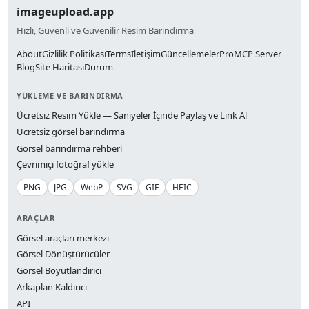
imageupload.app
Hızlı, Güvenli ve Güvenilir Resim Barındırma
About
Gizlilik Politikası
Terms
İletişim
Güncellemeler
Pro
MCP Server
Blog
Site Haritası
Durum
YÜKLEME VE BARINDIRMA
Ücretsiz Resim Yükle — Saniyeler İçinde Paylaş ve Link Al
Ücretsiz görsel barındırma
Görsel barındırma rehberi
Çevrimiçi fotoğraf yükle
PNG
JPG
WebP
SVG
GIF
HEIC
ARAÇLAR
Görsel araçları merkezi
Görsel Dönüştürücüler
Görsel Boyutlandırıcı
Arkaplan Kaldırıcı
API