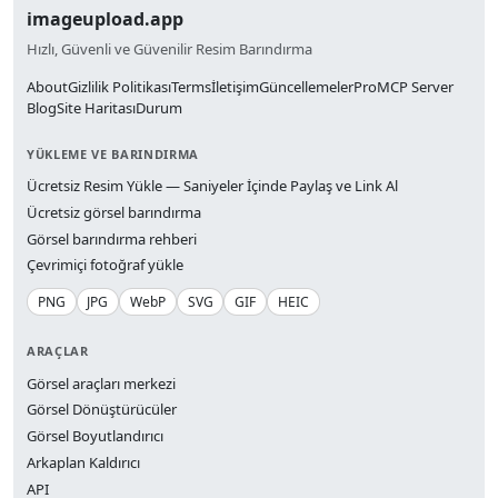
imageupload.app
Hızlı, Güvenli ve Güvenilir Resim Barındırma
About
Gizlilik Politikası
Terms
İletişim
Güncellemeler
Pro
MCP Server
Blog
Site Haritası
Durum
YÜKLEME VE BARINDIRMA
Ücretsiz Resim Yükle — Saniyeler İçinde Paylaş ve Link Al
Ücretsiz görsel barındırma
Görsel barındırma rehberi
Çevrimiçi fotoğraf yükle
PNG
JPG
WebP
SVG
GIF
HEIC
ARAÇLAR
Görsel araçları merkezi
Görsel Dönüştürücüler
Görsel Boyutlandırıcı
Arkaplan Kaldırıcı
API