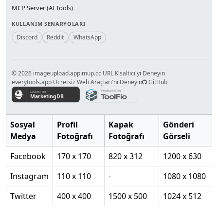
MCP Server (AI Tools)
KULLANIM SENARYOLARI
Discord
Reddit
WhatsApp
© 2026 imageupload.app
imup.cc URL Kısaltıcı'yı Deneyin
everytools.app Ücretsiz Web Araçları'nı Deneyin
GitHub
Sosyal
Profil
Kapak
Gönderi
Medya
Fotoğrafı
Fotoğrafı
Görseli
Facebook
170 x 170
820 x 312
1200 x 630
Instagram
110 x 110
-
1080 x 1080
Twitter
400 x 400
1500 x 500
1024 x 512